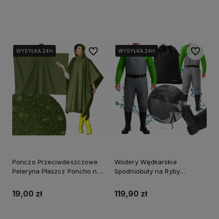
Do koszyka
Do koszyka
Do ulubionych
Do ulubi
WYSYŁKA 24H
WYSYŁKA 24H
WYSYŁKA 24H
WYSYŁKA 24H
WYSYŁKA 24H
WYSYŁKA 24H
WYSYŁKA 24H
WYSYŁKA 24H
Ponczo Przeciwdeszczowe
Wodery Wędkarskie
Peleryna Płaszcz Poncho na
Spodniobuty na Ryby
Rower z Kapturem Olive
Gumowe Spodnie Grube
Długie Szelki 43
19,00 zł
119,90 zł