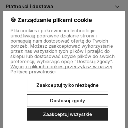
Płatności i dostawa
🍪 Zarządzanie plikami cookie
Informacje
Pliki cookies i pokrewne im technologie
umożliwiają poprawne działanie strony i
pomagają nam dostosować ofertę do Twoich
O nas
potrzeb. Możesz zaakceptować wykorzystanie
przez nas wszystkich tych plików i przejść do
sklepu lub dostosować użycie plików do swoich
preferencji, wybierając opcję "Dostosuj zgody".
Więcej o plikach cookies przeczytasz w naszej
Polityce prywatności.
Zaakceptuj tylko niezbędne
Sklep internetowy Shoper.pl
Szablon Shoper Modern 3.0™
od
GrowCommerce
Dostosuj zgody
Zaakceptuj wszystkie