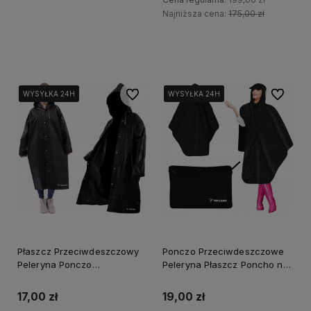
balkon plażę
Najniższa cena:
175,00 zł
Do koszyka
Do koszyka
Do ulubionych
Do ulubi
WYSYŁKA 24H
WYSYŁKA 24H
WYSYŁKA 24H
WYSYŁKA 24H
WYSYŁKA 24H
WYSYŁKA 24H
WYSYŁKA 24H
WYSYŁKA 24H
Płaszcz Przeciwdeszczowy
Ponczo Przeciwdeszczowe
Peleryna Ponczo
Peleryna Płaszcz Poncho na
Uniwersalny z Kapturem
Rower z Kapturem Czarne
Duży mocny
17,00 zł
19,00 zł