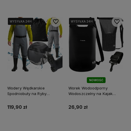
Do koszyka
Do koszyka
Do ulubionych
Do ulubi
WYSYŁKA 24H
WYSYŁKA 24H
WYSYŁKA 24H
WYSYŁKA 24H
NOWOŚĆ
Wodery Wędkarskie
Worek Wodoodporny
Spodniobuty na Ryby
Wodoszczelny na Kajak
Gumowe Spodnie Grube
Torba 10l Wodoszczelna
Długie Szelki 44
Plecak Mocny (1)
119,90 zł
26,90 zł
Do koszyka
Do koszyka