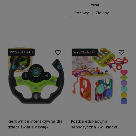
Wzór:
Do koszyka
Różowy
Zielony
Do koszyka
Do ulubionych
Do ulubi
WYSYŁKA 24H
WYSYŁKA 24H
WYSYŁKA 24H
WYSYŁKA 24H
WYSYŁKA 24H
WYSYŁKA 24H
Kierownica interaktywna dla
Kostka edukacyjna
dzieci światła dźwięki
sensoryczna 7w1 klocki
symulator jazdy
sorter cymbałki