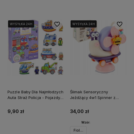
Do koszyka
Do koszyka
Do ulubionych
Do ulubi
WYSYŁKA 24H
WYSYŁKA 24H
WYSYŁKA 24H
WYSYŁKA 24H
WYSYŁKA 24H
WYSYŁKA 24H
Puzzle Baby Dla Najmłodzych
Ślimak Sensoryczny
Auta Straż Policja - Pojazdy
Jeżdżący 4w1 Spinner z
ratuknowe
Przyssawką dla Dzieci
9,90 zł
34,00 zł
Wzór:
Do koszyka
Fioletowy