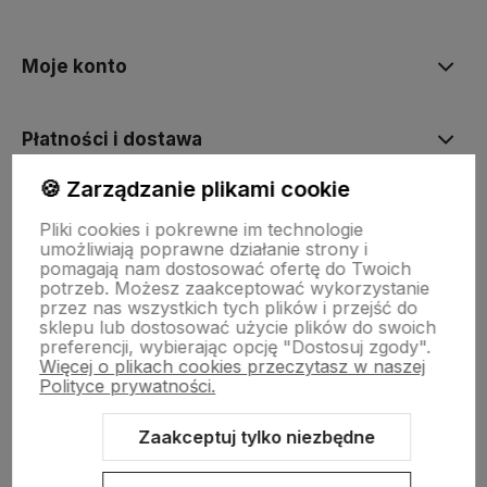
Moje konto
Płatności i dostawa
🍪 Zarządzanie plikami cookie
Informacje
Pliki cookies i pokrewne im technologie
umożliwiają poprawne działanie strony i
pomagają nam dostosować ofertę do Twoich
O nas
potrzeb. Możesz zaakceptować wykorzystanie
przez nas wszystkich tych plików i przejść do
sklepu lub dostosować użycie plików do swoich
preferencji, wybierając opcję "Dostosuj zgody".
Więcej o plikach cookies przeczytasz w naszej
Polityce prywatności.
Zaakceptuj tylko niezbędne
Sklep internetowy Shoper.pl
Szablon Shoper Modern 3.0™
od
GrowCommerce