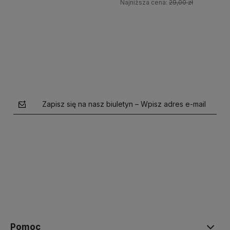
Najniższa cena:
29,00 zł
Do koszyka
Do koszyka
Zapisz się na nasz biuletyn – Wpisz adres e-mail
polityce prywatności
Pomoc