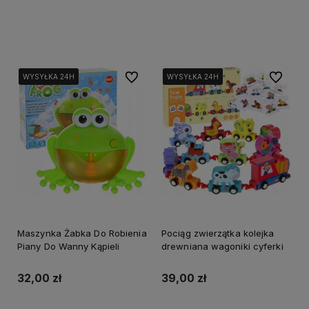
Do koszyka
Do koszyka
Do ulubionych
Do ulubi
WYSYŁKA 24H
WYSYŁKA 24H
WYSYŁKA 24H
WYSYŁKA 24H
WYSYŁKA 24H
WYSYŁKA 24H
WYSYŁKA 24H
WYSYŁKA 24H
Maszynka Żabka Do Robienia
Pociąg zwierzątka kolejka
Piany Do Wanny Kąpieli
drewniana wagoniki cyferki
32,00 zł
39,00 zł