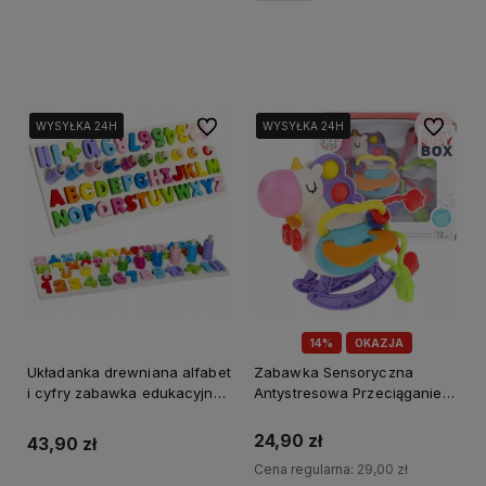
Do koszyka
Do ulubionych
Do ulubi
WYSYŁKA 24H
WYSYŁKA 24H
WYSYŁKA 24H
WYSYŁKA 24H
WYSYŁKA 24H
WYSYŁKA 24H
14%
OKAZJA
Układanka drewniana alfabet
Zabawka Sensoryczna
i cyfry zabawka edukacyjna
Antystresowa Przeciąganiec
sorter drewno
Jednorożec Gryzak
Grzechotka
24,90 zł
43,90 zł
Cena regularna:
29,00 zł