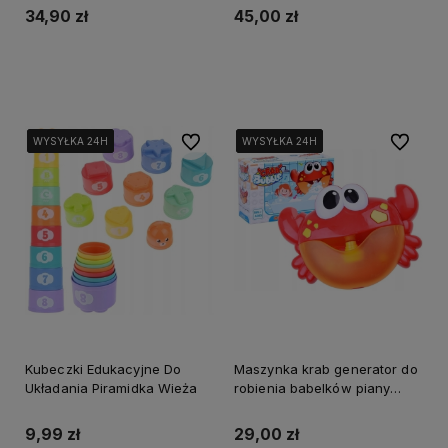
34,90 zł
45,00 zł
Do koszyka
Do koszyka
Do ulubionych
Do ulubi
WYSYŁKA 24H
WYSYŁKA 24H
WYSYŁKA 24H
WYSYŁKA 24H
WYSYŁKA 24H
WYSYŁKA 24H
WYSYŁKA 24H
WYSYŁKA 24H
Kubeczki Edukacyjne Do
Maszynka krab generator do
Układania Piramidka Wieża
robienia babelków piany
zabawka do wanny, kąpieli
9,99 zł
29,00 zł