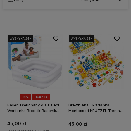
Do ulubionych
Do ulubi
WYSYŁKA 24H
WYSYŁKA 24H
WYSYŁKA 24H
WYSYŁKA 24H
WYSYŁKA 24H
18%
OKAZJA
Basen Dmuchany dla Dzieci
Drewniana Układanka
Wanienka Brodzik Basenik
Montessori KRUZZEL Trening
86x86cm BESTWA
Mózgu dla Dzieci Sorter Cyfr
45,00 zł
45,00 zł