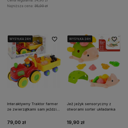
Cena regularna:
54,90 zł
Najniższa cena:
35,00 zł
Do koszyka
Do koszyka
Do ulubionych
Do ulubi
WYSYŁKA 24H
WYSYŁKA 24H
WYSYŁKA 24H
WYSYŁKA 24H
WYSYŁKA 24H
WYSYŁKA 24H
Interaktywny Traktor farmer
Jeż jeżyk sensoryczny z
ze zwierzątkami sam jeździ
otworami sorter układanka
gra wydaje odgłosy zwierząt
79,00 zł
19,90 zł